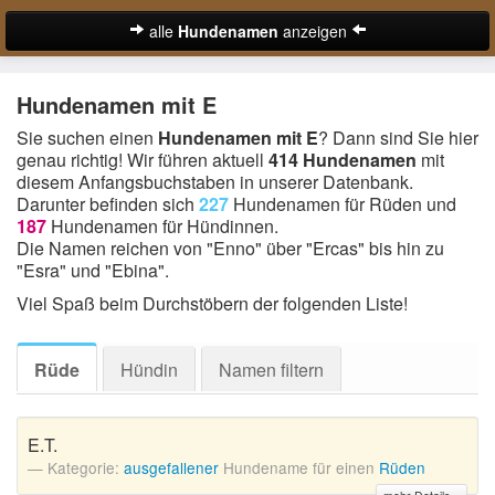
alle
Hundenamen
anzeigen
zur Startseite
Hundenamen mit E
Hundenamen für Rüden
Sie suchen einen
Hundenamen mit E
? Dann sind Sie hier
genau richtig! Wir führen aktuell
414 Hundenamen
mit
Hundenamen für Hündinnen
diesem Anfangsbuchstaben in unserer Datenbank.
Darunter befinden sich
227
Hundenamen für Rüden und
Ausgefallene Hundenamen
187
Hundenamen für Hündinnen.
Die Namen reichen von "Enno" über "Ercas" bis hin zu
Beliebteste Hundenamen
"Esra" und "Ebina".
Coole Hundenamen
Viel Spaß beim Durchstöbern der folgenden Liste!
Englische Hundenamen
Rüde
Hündin
Namen filtern
Lustige Hundenamen
Süße Hundenamen
E.T.
Kategorie:
ausgefallener
Hundename für einen
Rüden
Hundenamen von A-Z: