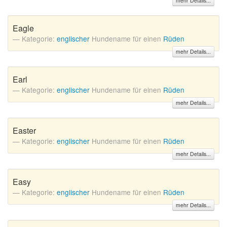
mehr Details...
A
B
C
D
E
F
G
H
I
Eagle
J
K
L
M
N
O
P
Q
R
Kategorie:
englischer
Hundename für einen
Rüden
S
T
U
V
W
X
Y
Z
mehr Details...
Earl
Kategorie:
englischer
Hundename für einen
Rüden
Suche
mehr Details...
Easter
Kategorie:
englischer
Hundename für einen
Rüden
mehr Details...
Easy
Kategorie:
englischer
Hundename für einen
Rüden
mehr Details...