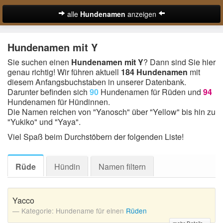
alle
Hundenamen
anzeigen
zur Startseite
Hundenamen mit Y
Hundenamen für Rüden
Sie suchen einen
Hundenamen mit Y
? Dann sind Sie hier
genau richtig! Wir führen aktuell
184 Hundenamen
mit
Hundenamen für Hündinnen
diesem Anfangsbuchstaben in unserer Datenbank.
Darunter befinden sich
90
Hundenamen für Rüden und
94
Ausgefallene Hundenamen
Hundenamen für Hündinnen.
Die Namen reichen von "Yanosch" über "Yellow" bis hin zu
Beliebteste Hundenamen
"Yukiko" und "Yaya".
Coole Hundenamen
Viel Spaß beim Durchstöbern der folgenden Liste!
Englische Hundenamen
Rüde
Hündin
Namen filtern
Lustige Hundenamen
Süße Hundenamen
Yacco
Kategorie: Hundename für einen
Rüden
Hundenamen von A-Z: