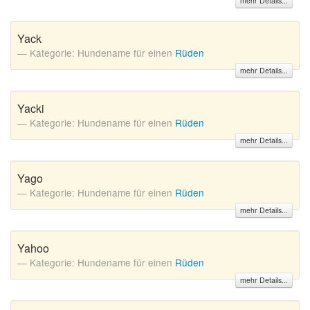
mehr Details...
A
B
C
D
E
F
G
H
I
Yack
J
K
L
M
N
O
P
Q
R
Kategorie: Hundename für einen
Rüden
S
T
U
V
W
X
Y
Z
mehr Details...
Yacki
Kategorie: Hundename für einen
Rüden
Suche
mehr Details...
Yago
Kategorie: Hundename für einen
Rüden
mehr Details...
Yahoo
Kategorie: Hundename für einen
Rüden
mehr Details...