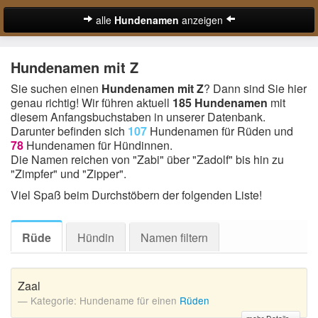
alle
Hundenamen
anzeigen
zur Startseite
Hundenamen mit Z
Hundenamen für Rüden
Sie suchen einen
Hundenamen mit Z
? Dann sind Sie hier
genau richtig! Wir führen aktuell
185 Hundenamen
mit
Hundenamen für Hündinnen
diesem Anfangsbuchstaben in unserer Datenbank.
Darunter befinden sich
107
Hundenamen für Rüden und
Ausgefallene Hundenamen
78
Hundenamen für Hündinnen.
Die Namen reichen von "Zabi" über "Zadolf" bis hin zu
Beliebteste Hundenamen
"Zimpfer" und "Zipper".
Coole Hundenamen
Viel Spaß beim Durchstöbern der folgenden Liste!
Englische Hundenamen
Rüde
Hündin
Namen filtern
Lustige Hundenamen
Süße Hundenamen
Zaal
Kategorie: Hundename für einen
Rüden
Hundenamen von A-Z: