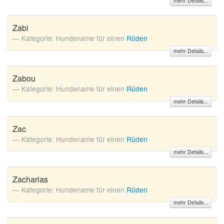
mehr Details...
A
B
C
D
E
F
G
H
I
Zabi
J
K
L
M
N
O
P
Q
R
Kategorie: Hundename für einen
Rüden
S
T
U
V
W
X
Y
Z
mehr Details...
Zabou
Kategorie: Hundename für einen
Rüden
Suche
mehr Details...
Zac
Kategorie: Hundename für einen
Rüden
mehr Details...
Zacharias
Kategorie: Hundename für einen
Rüden
mehr Details...