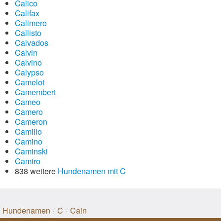
Calico
Califax
Calimero
Callisto
Calvados
Calvin
Calvino
Calypso
Camelot
Camembert
Cameo
Camero
Cameron
Camillo
Camino
Caminski
Camiro
838 weitere
Hundenamen mit C
Hundenamen
/
C
/
Cain