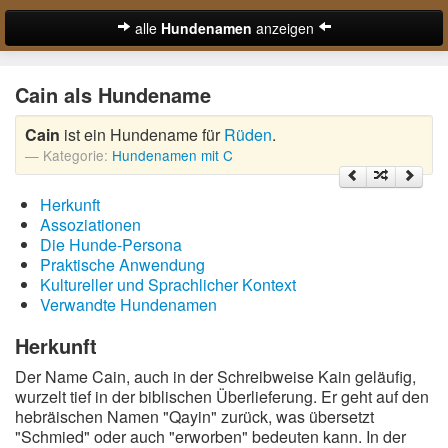
alle
Hundenamen
anzeigen
zur Startseite
Cain als Hundename
Hundenamen für Rüden
Cain
ist ein Hundename für
Rüden
.
Hundenamen für Hündinnen
Kategorie:
Hundenamen mit C
Ausgefallene Hundenamen
Herkunft
Beliebteste Hundenamen
Assoziationen
Die Hunde-Persona
Coole Hundenamen
Praktische Anwendung
Kultureller und Sprachlicher Kontext
Englische Hundenamen
Verwandte Hundenamen
Lustige Hundenamen
Herkunft
Der Name Cain, auch in der Schreibweise Kain geläufig,
Süße Hundenamen
wurzelt tief in der biblischen Überlieferung. Er geht auf den
hebräischen Namen "Qayin" zurück, was übersetzt
Hundenamen von A-Z:
"Schmied" oder auch "erworben" bedeuten kann. In der