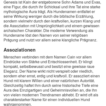
Genesis ist Kain der erstgeborene Sohn Adams und Evas,
A
B
C
D
E
F
G
H
I
eine Figur, die durch ihr Schicksal und ihre Tat eine starke
mythologische Aura trägt. Als Hundenamen entfaltet er
J
K
L
M
N
O
P
Q
R
seine Wirkung weniger durch die biblische Erzählung,
sondern vielmehr durch den kraftvollen, kurzen Klang und
S
T
U
V
W
X
Y
Z
die Assoziation mit Ursprünglichkeit und einem gewissen
archaischen Charakter. Die moderne Verwendung als
Hundename löst den Namen von seiner religiösen
Prägung und nutzt vor allem seine klangliche Prägnanz.
Suche
Assoziationen
Menschen verbinden mit dem Namen Cain vor allem
Eindrücke von Stärke und Entschlossenheit. Er klingt
kompakt, selbstbewusst und besitzt eine gewisse raue
Eleganz. Der Name wirkt nicht verspielt oder niedlich,
sondern eher ernst, erdig und kraftvoll. Er assoziiert einen
Hund mit klarem Willen und einer natürlichen Autorität.
Gleichzeitig haftet ihm durch seine historische Tiefe eine
Aura des Einzigartigen und Geheimnisvollen an, die ihn
von vielen modernen Trendnamen abhebt. Er wird oft als
charakterstarker Name für einen individuellen Hund
wahrgenommen.