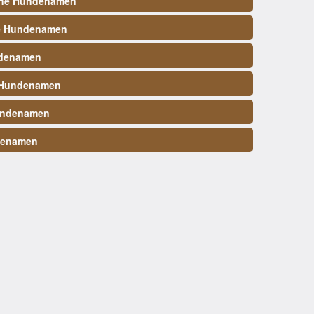
ene Hundenamen
e Hundenamen
denamen
 Hundenamen
undenamen
denamen