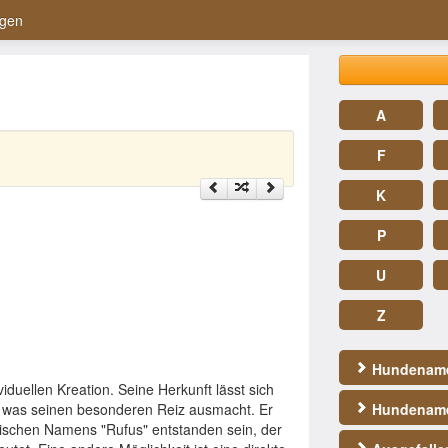
gen
A
F
K
P
U
Z
Hundename
iduellen Kreation. Seine Herkunft lässt sich
n, was seinen besonderen Reiz ausmacht. Er
Hundename
lischen Namens "Rufus" entstanden sein, der