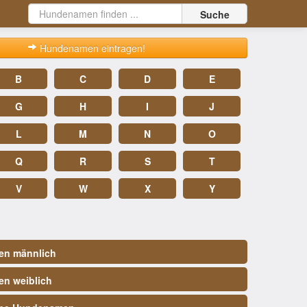
Suche
Hundenamen eintragen!
B
C
D
E
G
H
I
J
L
M
N
O
Q
R
S
T
V
W
X
Y
n männlich
n weiblich