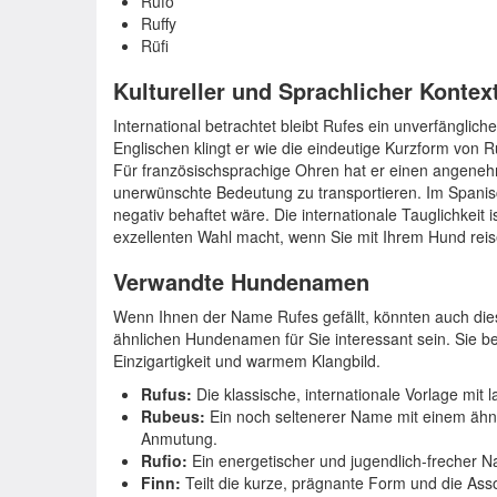
Rufo
Ruffy
Rüfi
Kultureller und Sprachlicher Kontex
International betrachtet bleibt Rufes ein unverfängli
Englischen klingt er wie die eindeutige Kurzform von 
Für französischsprachige Ohren hat er einen angeneh
unerwünschte Bedeutung zu transportieren. Im Spanisch
negativ behaftet wäre. Die internationale Tauglichkeit 
exzellenten Wahl macht, wenn Sie mit Ihrem Hund reis
Verwandte Hundenamen
Wenn Ihnen der Name Rufes gefällt, könnten auch di
ähnlichen Hundenamen für Sie interessant sein. Sie 
Einzigartigkeit und warmem Klangbild.
Rufus:
Die klassische, internationale Vorlage mit 
Rubeus:
Ein noch seltenerer Name mit einem ähn
Anmutung.
Rufio:
Ein energetischer und jugendlich-frecher Na
Finn:
Teilt die kurze, prägnante Form und die Ass