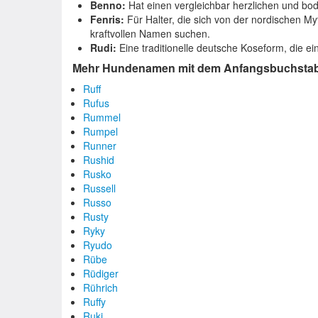
Benno:
Hat einen vergleichbar herzlichen und bo
Fenris:
Für Halter, die sich von der nordischen M
kraftvollen Namen suchen.
Rudi:
Eine traditionelle deutsche Koseform, die ein
Mehr Hundenamen mit dem Anfangsbuchsta
Ruff
Rufus
Rummel
Rumpel
Runner
Rushid
Rusko
Russell
Russo
Rusty
Ryky
Ryudo
Rübe
Rüdiger
Rührich
Ruffy
Ruki