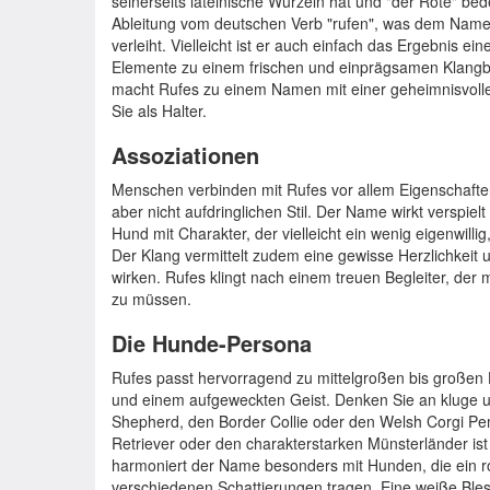
seinerseits lateinische Wurzeln hat und "der Rote" bede
Ableitung vom deutschen Verb "rufen", was dem Nam
verleiht. Vielleicht ist er auch einfach das Ergebnis e
Elemente zu einem frischen und einprägsamen Klangbi
macht Rufes zu einem Namen mit einer geheimnisvollen 
Sie als Halter.
Assoziationen
Menschen verbinden mit Rufes vor allem Eigenschaften
aber nicht aufdringlichen Stil. Der Name wirkt verspielt 
Hund mit Charakter, der vielleicht ein wenig eigenwilli
Der Klang vermittelt zudem eine gewisse Herzlichkeit 
wirken. Rufes klingt nach einem treuen Begleiter, der mi
zu müssen.
Die Hunde-Persona
Rufes passt hervorragend zu mittelgroßen bis großen 
und einem aufgeweckten Geist. Denken Sie an kluge un
Shepherd, den Border Collie oder den Welsh Corgi Pem
Retriever oder den charakterstarken Münsterländer ist
harmoniert der Name besonders mit Hunden, die ein ro
verschiedenen Schattierungen tragen. Eine weiße Bles