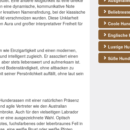
utet. Eine andere Möglichkeit ist eine direkte
Ausgefall
en eine dynamische, kommunikative Note
iner kreativen Namensfindung, bei der klassische
Beliebtest
ld verschmolzen wurden. Diese Unklarheit
Aura und großer interpretativer Freiheit für
Coole Hun
Englische
Lustige H
 wie Einzigartigkeit und einen modernen,
und intelligent zugleich. Er assoziiert einen
Süße Hun
g, aber stets liebenswert und aufmerksam ist.
und Bodenständigkeit, ohne altbacken zu
t seiner Persönlichkeit auffällt, ohne laut sein
Hunderassen mit einer natürlichen Präsenz
d agile Vertreter wie den Australian
broke. Auch für den vielseitigen Labrador
 er eine ausgezeichnete Wahl. Optisch
tes, fuchsfarbenes oder leberbraunes Fell in
se, eine weiße Brust oder weiße Pfoten