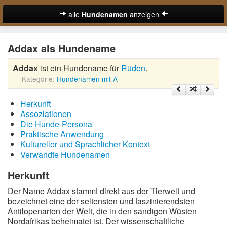
alle
Hundenamen
anzeigen
zur Startseite
Addax als Hundename
Hundenamen für Rüden
Addax
ist ein Hundename für
Rüden
.
Hundenamen für Hündinnen
Kategorie:
Hundenamen mit A
Ausgefallene Hundenamen
Herkunft
Beliebteste Hundenamen
Assoziationen
Die Hunde-Persona
Coole Hundenamen
Praktische Anwendung
Kultureller und Sprachlicher Kontext
Englische Hundenamen
Verwandte Hundenamen
Lustige Hundenamen
Herkunft
Der Name Addax stammt direkt aus der Tierwelt und
Süße Hundenamen
bezeichnet eine der seltensten und faszinierendsten
Antilopenarten der Welt, die in den sandigen Wüsten
Hundenamen von A-Z:
Nordafrikas beheimatet ist. Der wissenschaftliche