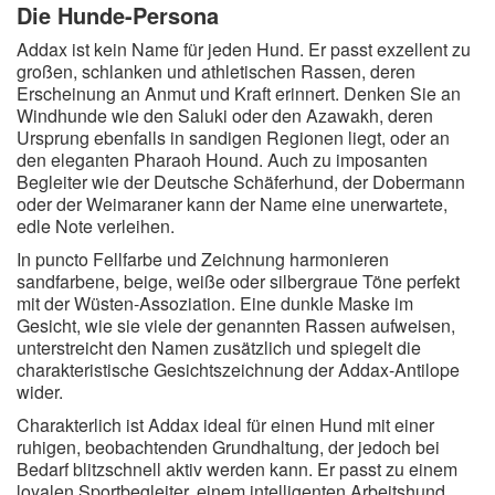
Die Hunde-Persona
Addax ist kein Name für jeden Hund. Er passt exzellent zu
großen, schlanken und athletischen Rassen, deren
Erscheinung an Anmut und Kraft erinnert. Denken Sie an
Windhunde wie den Saluki oder den Azawakh, deren
Ursprung ebenfalls in sandigen Regionen liegt, oder an
den eleganten Pharaoh Hound. Auch zu imposanten
Begleiter wie der Deutsche Schäferhund, der Dobermann
oder der Weimaraner kann der Name eine unerwartete,
edle Note verleihen.
In puncto Fellfarbe und Zeichnung harmonieren
sandfarbene, beige, weiße oder silbergraue Töne perfekt
mit der Wüsten-Assoziation. Eine dunkle Maske im
Gesicht, wie sie viele der genannten Rassen aufweisen,
unterstreicht den Namen zusätzlich und spiegelt die
charakteristische Gesichtszeichnung der Addax-Antilope
wider.
Charakterlich ist Addax ideal für einen Hund mit einer
ruhigen, beobachtenden Grundhaltung, der jedoch bei
Bedarf blitzschnell aktiv werden kann. Er passt zu einem
loyalen Sportbegleiter, einem intelligenten Arbeitshund