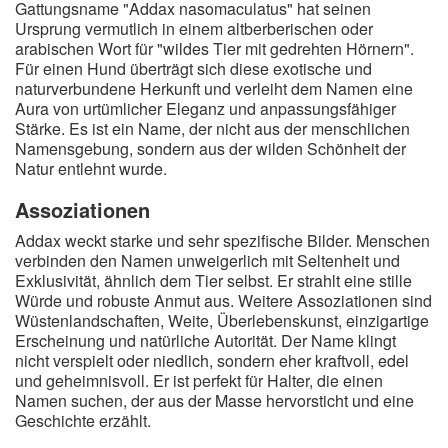
Gattungsname "Addax nasomaculatus" hat seinen
A
B
C
D
E
F
G
H
I
Ursprung vermutlich in einem altberberischen oder
arabischen Wort für "wildes Tier mit gedrehten Hörnern".
J
K
L
M
N
O
P
Q
R
Für einen Hund überträgt sich diese exotische und
naturverbundene Herkunft und verleiht dem Namen eine
S
T
U
V
W
X
Y
Z
Aura von urtümlicher Eleganz und anpassungsfähiger
Stärke. Es ist ein Name, der nicht aus der menschlichen
Namensgebung, sondern aus der wilden Schönheit der
Natur entlehnt wurde.
Suche
Assoziationen
Addax weckt starke und sehr spezifische Bilder. Menschen
verbinden den Namen unweigerlich mit Seltenheit und
Exklusivität, ähnlich dem Tier selbst. Er strahlt eine stille
Würde und robuste Anmut aus. Weitere Assoziationen sind
Wüstenlandschaften, Weite, Überlebenskunst, einzigartige
Erscheinung und natürliche Autorität. Der Name klingt
nicht verspielt oder niedlich, sondern eher kraftvoll, edel
und geheimnisvoll. Er ist perfekt für Halter, die einen
Namen suchen, der aus der Masse hervorsticht und eine
Geschichte erzählt.