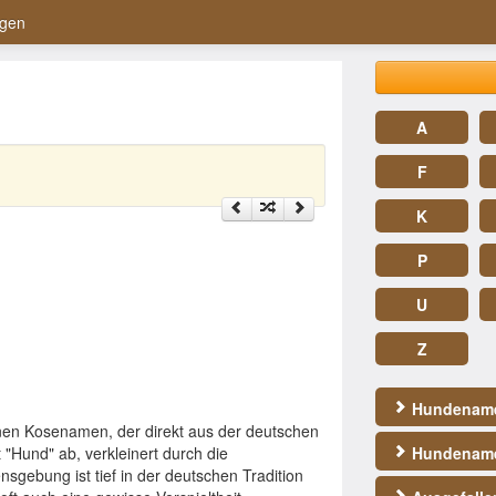
gen
A
F
K
P
U
Z
Hundename
inen Kosenamen, der direkt aus der deutschen
t "Hund" ab, verkleinert durch die
Hundename
gebung ist tief in der deutschen Tradition