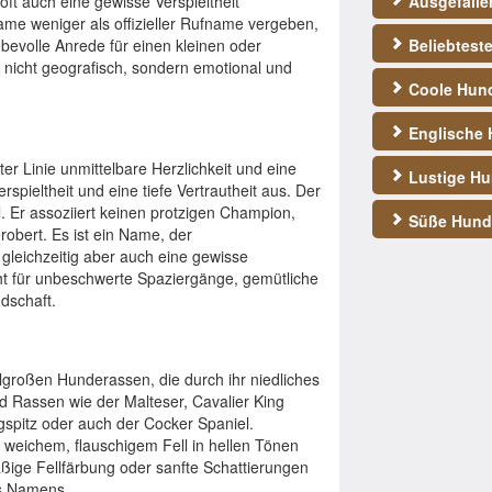
oft auch eine gewisse Verspieltheit
Ausgefall
ame weniger als offizieller Rufname vergeben,
ebevolle Anrede für einen kleinen oder
Beliebtest
t nicht geografisch, sondern emotional und
Coole Hun
Englische
 Linie unmittelbare Herzlichkeit und eine
Lustige H
erspieltheit und eine tiefe Vertrautheit aus. Der
ll. Er assoziiert keinen protzigen Champion,
Süße Hun
obert. Es ist ein Name, der
 gleichzeitig aber auch eine gewisse
teht für unbeschwerte Spaziergänge, gemütliche
dschaft.
lgroßen Hunderassen, die durch ihr niedliches
d Rassen wie der Malteser, Cavalier King
spitz oder auch der Cocker Spaniel.
weichem, flauschigem Fell in hellen Tönen
äßige Fellfärbung oder sanfte Schattierungen
es Namens.