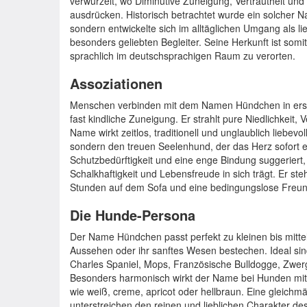
verwurzelt, wo Diminutive Zuneigung, Vertrautheit und 
ausdrücken. Historisch betrachtet wurde ein solcher N
sondern entwickelte sich im alltäglichen Umgang als li
besonders geliebten Begleiter. Seine Herkunft ist somi
sprachlich im deutschsprachigen Raum zu verorten.
Assoziationen
Menschen verbinden mit dem Namen Hündchen in erster
fast kindliche Zuneigung. Er strahlt pure Niedlichkeit, V
Name wirkt zeitlos, traditionell und unglaublich liebevo
sondern den treuen Seelenhund, der das Herz sofort er
Schutzbedürftigkeit und eine enge Bindung suggeriert,
Schalkhaftigkeit und Lebensfreude in sich trägt. Er s
Stunden auf dem Sofa und eine bedingungslose Freun
Die Hunde-Persona
Der Name Hündchen passt perfekt zu kleinen bis mitte
Aussehen oder ihr sanftes Wesen bestechen. Ideal sin
Charles Spaniel, Mops, Französische Bulldogge, Zwerg
Besonders harmonisch wirkt der Name bei Hunden mit 
wie weiß, creme, apricot oder hellbraun. Eine gleichm
unterstreichen den reinen und lieblichen Charakter d