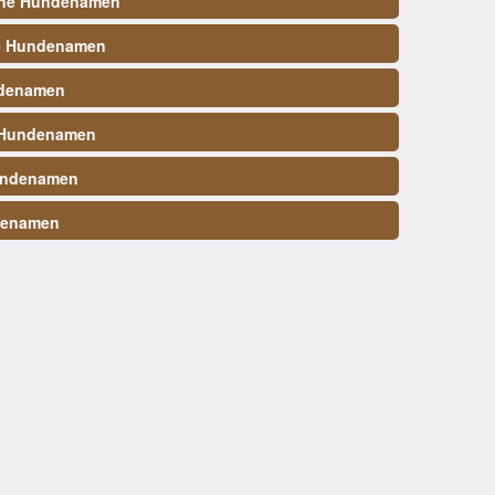
ene Hundenamen
e Hundenamen
denamen
 Hundenamen
undenamen
denamen