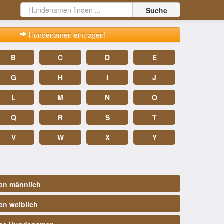
Suche
Hundenamen eintragen!
B
C
D
E
G
H
I
J
L
M
N
O
Q
R
S
T
V
W
X
Y
n männlich
n weiblich