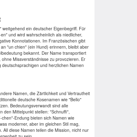
t
 weitgehend ein deutscher Eigenbegriff. Für
en" und wird wahrscheinlich als niedlicher,
ive Konnotationen. Im Französischen gibt
an "un chien" (ein Hund) erinnern, bleibt aber
lbedeutung bekannt. Der Name transportiert
, ohne Missverständnisse zu provozieren. Er
tig deutschsprachigen und herzlichen Namen
dere Namen, die Zärtlichkeit und Vertrautheit
aditionelle deutsche Kosenamen wie "Bello"
itzen. Bedeutungsverwandt sind alle
en Mittelpunkt stellen: "Schnuffi",
 "-chen"-Endung bieten sich Namen wie
was moderner, aber im gleichen Stil mag,
 All diese Namen teilen die Mission, nicht nur
rgenheit zu sein.