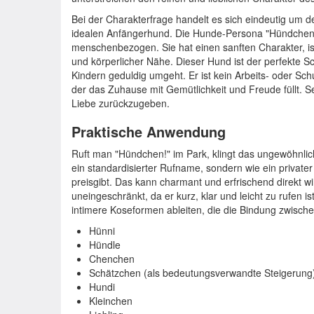
Bei der Charakterfrage handelt es sich eindeutig um 
idealen Anfängerhund. Die Hunde-Persona "Hündchen" i
menschenbezogen. Sie hat einen sanften Charakter, is
und körperlicher Nähe. Dieser Hund ist der perfekte S
Kindern geduldig umgeht. Er ist kein Arbeits- oder Sch
der das Zuhause mit Gemütlichkeit und Freude füllt. Se
Liebe zurückzugeben.
Praktische Anwendung
Ruft man "Hündchen!" im Park, klingt das ungewöhnlich 
ein standardisierter Rufname, sondern wie ein privat
preisgibt. Das kann charmant und erfrischend direkt wi
uneingeschränkt, da er kurz, klar und leicht zu rufen i
intimere Koseformen ableiten, die die Bindung zwisch
Hünni
Hündle
Chenchen
Schätzchen (als bedeutungsverwandte Steigerung
Hundi
Kleinchen