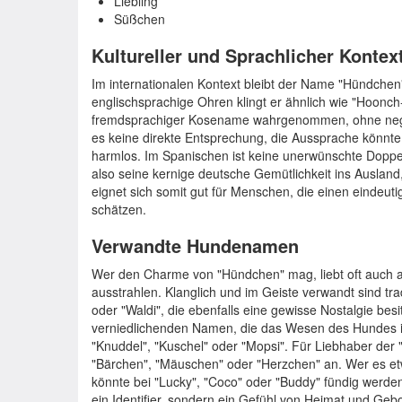
Liebling
Süßchen
Kultureller und Sprachlicher Kontex
Im internationalen Kontext bleibt der Name "Hündchen"
englischsprachige Ohren klingt er ähnlich wie "Hoonch-
fremdsprachiger Kosename wahrgenommen, ohne negat
es keine direkte Entsprechung, die Aussprache könnte 
harmlos. Im Spanischen ist keine unerwünschte Doppe
also seine kernige deutsche Gemütlichkeit ins Ausland
eignet sich somit gut für Menschen, die einen eindeu
schätzen.
Verwandte Hundenamen
Wer den Charme von "Hündchen" mag, liebt oft auch an
ausstrahlen. Klanglich und im Geiste verwandt sind tr
oder "Waldi", die ebenfalls eine gewisse Nostalgie bes
verniedlichenden Namen, die das Wesen des Hundes in d
"Knuddel", "Kuschel" oder "Mopsi". Für Liebhaber der
"Bärchen", "Mäuschen" oder "Herzchen" an. Wer es et
könnte bei "Lucky", "Coco" oder "Buddy" fündig werden.
ein Identifier, sondern ein Gefühl von Heimat und Gebo