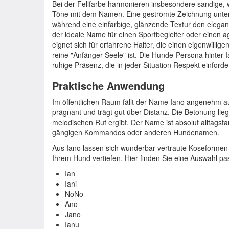
Bei der Fellfarbe harmonieren insbesondere sandige, 
Töne mit dem Namen. Eine gestromte Zeichnung unterst
während eine einfarbige, glänzende Textur den elegan
der ideale Name für einen Sportbegleiter oder einen a
eignet sich für erfahrene Halter, die einen eigenwillig
reine "Anfänger-Seele" ist. Die Hunde-Persona hinter I
ruhige Präsenz, die in jeder Situation Respekt einforder
Praktische Anwendung
Im öffentlichen Raum fällt der Name Iano angenehm auf,
prägnant und trägt gut über Distanz. Die Betonung liegt
melodischen Ruf ergibt. Der Name ist absolut alltagsta
gängigen Kommandos oder anderen Hundenamen.
Aus Iano lassen sich wunderbar vertraute Koseformen 
Ihrem Hund vertiefen. Hier finden Sie eine Auswahl p
Ian
Iani
NoNo
Ano
Jano
Ianu