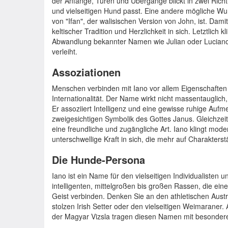
der Anfänge, Türen und Übergänge blickt in zwei Ric
und vielseitigen Hund passt. Eine andere mögliche Wur
von "Ifan", der walisischen Version von John, ist. Da
keltischer Tradition und Herzlichkeit in sich. Letztlich
Abwandlung bekannter Namen wie Julian oder Luciano,
verleiht.
Assoziationen
Menschen verbinden mit Iano vor allem Eigenschaften wi
Internationalität. Der Name wirkt nicht massentauglich
Er assoziiert Intelligenz und eine gewisse ruhige Aufmer
zweigesichtigen Symbolik des Gottes Janus. Gleichzeit
eine freundliche und zugängliche Art. Iano klingt moder
unterschwellige Kraft in sich, die mehr auf Charakterstä
Die Hunde-Persona
Iano ist ein Name für den vielseitigen Individualisten
intelligenten, mittelgroßen bis großen Rassen, die ei
Geist verbinden. Denken Sie an den athletischen Austr
stolzen Irish Setter oder den vielseitigen Weimaraner
der Magyar Vizsla tragen diesen Namen mit besonder