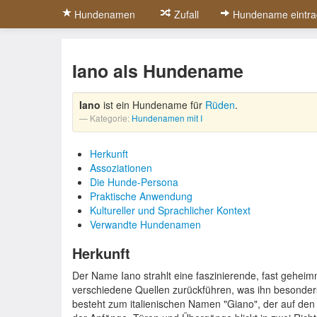
Hundenamen
Zufall
Hundename eintra
Iano als Hundename
Iano
ist ein Hundename für
Rüden
.
Kategorie:
Hundenamen mit I
Herkunft
Assoziationen
Die Hunde-Persona
Praktische Anwendung
Kultureller und Sprachlicher Kontext
Verwandte Hundenamen
Herkunft
Der Name Iano strahlt eine faszinierende, fast geheimnis
verschiedene Quellen zurückführen, was ihn besonders
besteht zum italienischen Namen "Giano", der auf den