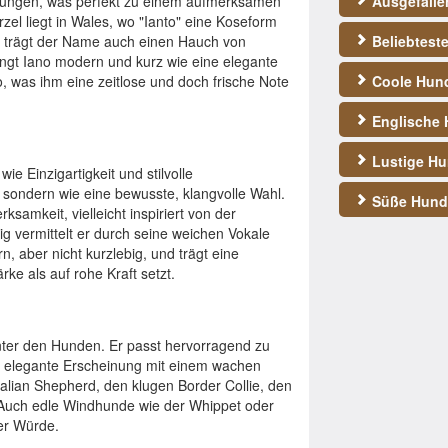
htungen, was perfekt zu einem aufmerksamen
Ausgefall
zel liegt in Wales, wo "Ianto" eine Koseform
mit trägt der Name auch einen Hauch von
Beliebtest
 klingt Iano modern und kurz wie eine elegante
 was ihm eine zeitlose und doch frische Note
Coole Hun
Englische
Lustige H
e Einzigartigkeit und stilvolle
, sondern wie eine bewusste, klangvolle Wahl.
Süße Hun
ksamkeit, vielleicht inspiriert von der
ig vermittelt er durch seine weichen Vokale
n, aber nicht kurzlebig, und trägt eine
rke als auf rohe Kraft setzt.
 unter den Hunden. Er passt hervorragend zu
ne elegante Erscheinung mit einem wachen
alian Shepherd, den klugen Border Collie, den
. Auch edle Windhunde wie der Whippet oder
er Würde.