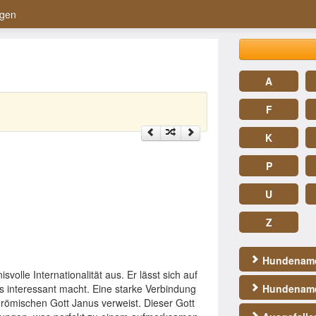
gen
A
F
K
P
U
Z
Hundename
volle Internationalität aus. Er lässt sich auf
 interessant macht. Eine starke Verbindung
Hundename
 römischen Gott Janus verweist. Dieser Gott