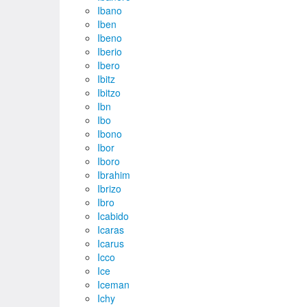
Ibano
Iben
Ibeno
Iberio
Ibero
Ibitz
Ibitzo
Ibn
Ibo
Ibono
Ibor
Iboro
Ibrahim
Ibrizo
Ibro
Icabido
Icaras
Icarus
Icco
Ice
Iceman
Ichy