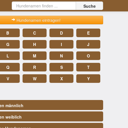
Suche
Hundenamen eintragen!
B
C
D
E
G
H
I
J
L
M
N
O
Q
R
S
T
V
W
X
Y
n männlich
n weiblich