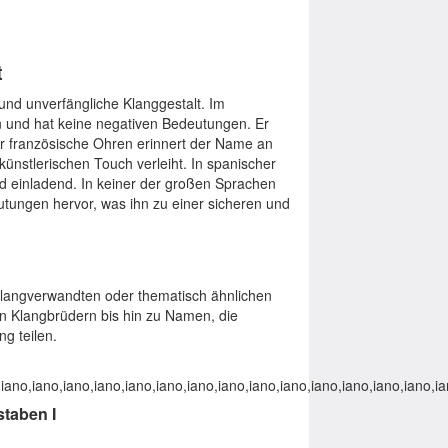
t
und unverfängliche Klanggestalt. Im
 und hat keine negativen Bedeutungen. Er
 Für französische Ohren erinnert der Name an
 künstlerischen Touch verleiht. In spanischer
nd einladend. In keiner der großen Sprachen
tungen hervor, was ihn zu einer sicheren und
klangverwandten oder thematisch ähnlichen
en Klangbrüdern bis hin zu Namen, die
ng teilen.
,iano,iano,iano,iano,iano,iano,iano,iano,iano,iano,iano,iano,iano,iano,ia
taben I