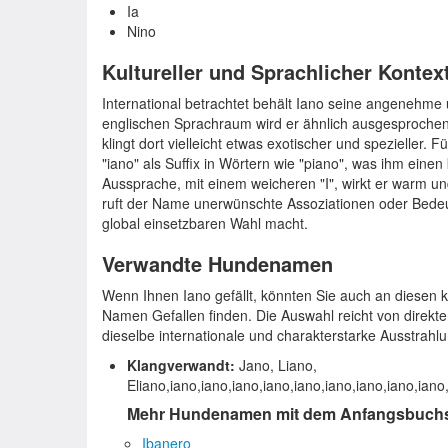
Ia
Nino
Kultureller und Sprachlicher Kontex
International betrachtet behält Iano seine angenehme 
englischen Sprachraum wird er ähnlich ausgesprochen
klingt dort vielleicht etwas exotischer und spezieller.
"iano" als Suffix in Wörtern wie "piano", was ihm einen
Aussprache, mit einem weicheren "I", wirkt er warm u
ruft der Name unerwünschte Assoziationen oder Bedeu
global einsetzbaren Wahl macht.
Verwandte Hundenamen
Wenn Ihnen Iano gefällt, könnten Sie auch an diesen 
Namen Gefallen finden. Die Auswahl reicht von direkt
dieselbe internationale und charakterstarke Ausstrahlu
Klangverwandt:
Jano, Liano,
Eliano,iano,iano,iano,iano,iano,iano,iano,iano,iano
Mehr Hundenamen mit dem Anfangsbuchs
Ibanero