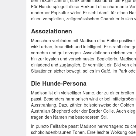
den 1980er Jahren, stark beeinflusst durch die Figur 
Für Hunde spiegelt diese Herkunft eine charmante Ver
moderner Popkultur wider. Er steht damit für einen N
einen verspielten, zeitgenössischen Charakter in sich v
Assoziationen
Menschen verbinden mit Madison eine Reihe positive
wirkt urban, freundlich und intelligent. Er strahlt eine 
vornehm und gut erzogen. Assoziationen reichen von 
hin zur loyalen und verschmusten Begleiterin. Madison 
einladend und zugänglich. Er vermittelt ein Bild von e
Situationen sicher bewegt, sei es im Café, im Park od
Die Hunde-Persona
Madison ist ein vielseitiger Name, der zu einer breit
passt. Besonders harmonisch wirkt er bei mittelgroße
Ausstrahlung. Dazu zählen beispielsweise der Golden R
Australian Shepherd oder der Border Collie. Auch ele
tragen den Namen mit besonderem Stil.
In puncto Fellfarbe passt Madison hervorragend zu c
schokoladenbraunen Tönen. Eine leichte Wolkung oder 