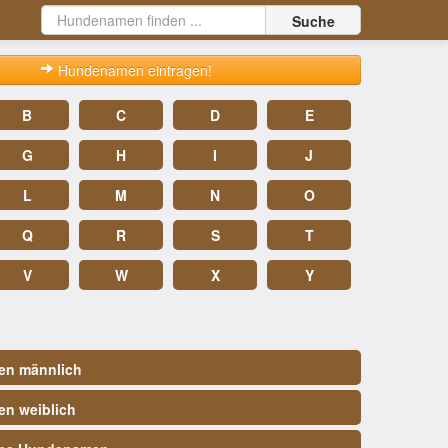
Suche
Hundenamen eintragen!
B
C
D
E
G
H
I
J
L
M
N
O
Q
R
S
T
V
W
X
Y
n männlich
n weiblich