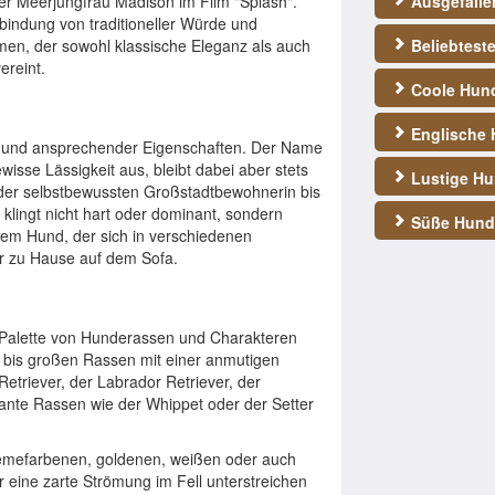
der Meerjungfrau Madison im Film "Splash".
Ausgefall
bindung von traditioneller Würde und
amen, der sowohl klassische Eleganz als auch
Beliebtest
ereint.
Coole Hun
Englische
r und ansprechender Eigenschaften. Der Name
gewisse Lässigkeit aus, bleibt dabei aber stets
Lustige H
der selbstbewussten Großstadtbewohnerin bis
klingt nicht hart oder dominant, sondern
Süße Hun
inem Hund, der sich in verschiedenen
er zu Hause auf dem Sofa.
en Palette von Hunderassen und Charakteren
n bis großen Rassen mit einer anmutigen
etriever, der Labrador Retriever, der
gante Rassen wie der Whippet oder der Setter
remefarbenen, goldenen, weißen oder auch
eine zarte Strömung im Fell unterstreichen