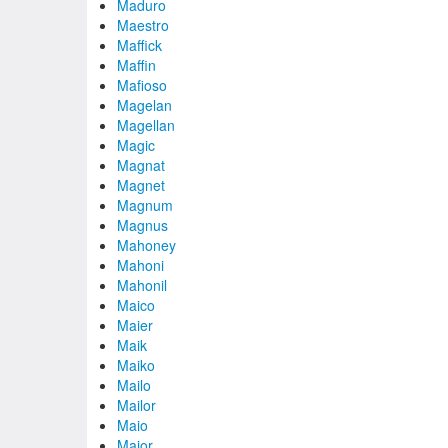
Maduro
Maestro
Maffick
Maffin
Mafioso
Magelan
Magellan
Magic
Magnat
Magnet
Magnum
Magnus
Mahoney
Mahoni
Mahonil
Maico
Maier
Maik
Maiko
Mailo
Mailor
Maio
Major