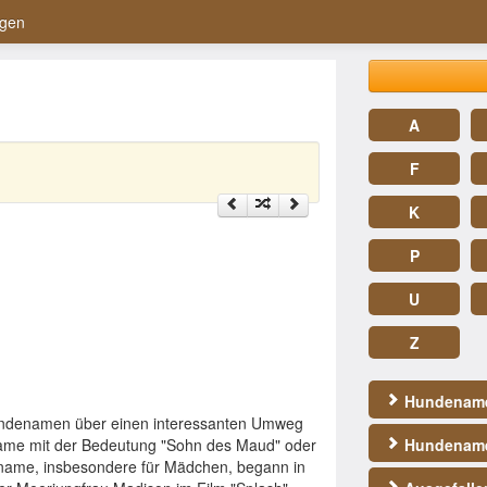
gen
A
F
K
P
U
Z
Hundename
undenamen über einen interessanten Umweg
nname mit der Bedeutung "Sohn des Maud" oder
Hundename
rname, insbesondere für Mädchen, begann in