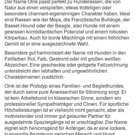
Der Name Oink passt perfekt zu Hunderassen, die von
Natur aus einen verspielten, etwas trotteligen oder
besonders charmant-eigensinnigen Charakter haben. Ideal
sind Rassen wie der Mops, die Französische Bulldoge, der
Basset Hound oder der Beagle, also Hunde mit einem
gewissen komödiantischen Potenzial und einem robusten
Körperbau. Auch für bunte Mischlinge mit einem fröhlichen
Gemüt ist er eine ausgezeichnete Wahl.
Besonders gut harmonisiert der Name mit Hunden in den
Fellfarben Rot, Falb, Gestromt oder mit großen weißen
Abzeichen. Eine gescheckte oder getigerte Fellzeichnung
unterstreicht den lebhaften und ungewöhnlichen
Charakternamen zusätzlich.
Oink ist der Prototyp eines Familien- und Begleithundes,
der durch seine pure Anwesenheit für Stimmung sorgt. Er
ist kein Arbeitshund im klassischen Sinne, sondern ein
professioneller Sympathieträger und Clown. Für sportliche
Höchstleistungen ist er vielleicht nicht gemacht, aber als
motivierender und immer gut gelaunter Partner für
ausgedehnte Spaziergänge ist er unschlagbar. Der Name
eignet sich hervorragend für Anfänger, da er eine lockere,
humorvolle Beziehung zwischen Mensch und Hund