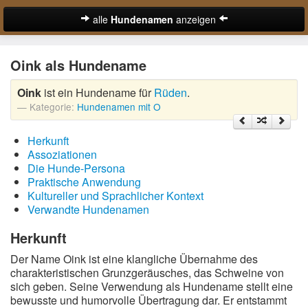
alle
Hundenamen
anzeigen
zur Startseite
Oink als Hundename
Hundenamen für Rüden
Oink
ist ein Hundename für
Rüden
.
Hundenamen für Hündinnen
Kategorie:
Hundenamen mit O
Ausgefallene Hundenamen
Herkunft
Beliebteste Hundenamen
Assoziationen
Die Hunde-Persona
Coole Hundenamen
Praktische Anwendung
Kultureller und Sprachlicher Kontext
Englische Hundenamen
Verwandte Hundenamen
Lustige Hundenamen
Herkunft
Der Name Oink ist eine klangliche Übernahme des
Süße Hundenamen
charakteristischen Grunzgeräusches, das Schweine von
sich geben. Seine Verwendung als Hundename stellt eine
Hundenamen von A-Z:
bewusste und humorvolle Übertragung dar. Er entstammt