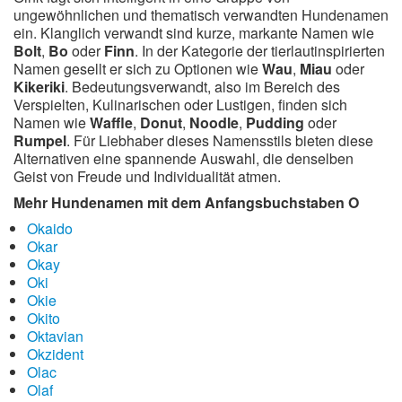
ungewöhnlichen und thematisch verwandten Hundenamen
ein. Klanglich verwandt sind kurze, markante Namen wie
Bolt
,
Bo
oder
Finn
. In der Kategorie der tierlautinspirierten
Namen gesellt er sich zu Optionen wie
Wau
,
Miau
oder
Kikeriki
. Bedeutungsverwandt, also im Bereich des
Verspielten, Kulinarischen oder Lustigen, finden sich
Namen wie
Waffle
,
Donut
,
Noodle
,
Pudding
oder
Rumpel
. Für Liebhaber dieses Namensstils bieten diese
Alternativen eine spannende Auswahl, die denselben
Geist von Freude und Individualität atmen.
Mehr Hundenamen mit dem Anfangsbuchstaben O
Okaido
Okar
Okay
Oki
Okie
Okito
Oktavian
Okzident
Olac
Olaf