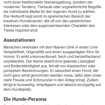
nicht einer traditionellen Namensgebung, sondern der
A
B
C
D
E
F
G
H
I
modernen Tendenz, Tierlaute oder ungewöhnliche Begriffe
als individuelle Marke für den eigenen Hund zu wählen.
J
K
L
M
N
O
P
Q
R
Die Herkunft liegt somit im spielerischen Bereich der
kreativen Hundenamen, die oft von den persönlichen
S
T
U
V
W
X
Y
Z
Interessen oder dem augenzwinkernden Charakter des
Tieres inspiriert sind.
Assoziationen
Suche
Menschen verbinden mit dem Namen Oink in erster Linie
Verspieltheit, Originalität und einen ausgeprägten Sinn für
Humor. Er wirkt unkonventionell, frech und herzerfrischend
unprätentiös. Der Name strahlt eine gewisse Lässigkeit
und Bodenständigkeit aus, fernab von klassischen oder
pompösen Bezeichnungen. Er assoziiert einen Hund, der
nicht ganz ernst genommen werden muss, dafür aber umso
mehr Freude und Schmunzler in den Alltag bringt. Zudem
klingt er kurzweilig, einprägsam und absolut einzigartig auf
dem Hundeplatz.
Die Hunde-Persona