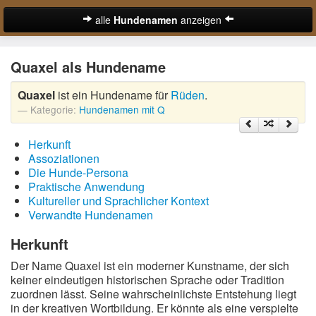
alle
Hundenamen
anzeigen
zur Startseite
Quaxel als Hundename
Hundenamen für Rüden
Quaxel
ist ein Hundename für
Rüden
.
Hundenamen für Hündinnen
Kategorie:
Hundenamen mit Q
Ausgefallene Hundenamen
Herkunft
Beliebteste Hundenamen
Assoziationen
Die Hunde-Persona
Coole Hundenamen
Praktische Anwendung
Kultureller und Sprachlicher Kontext
Englische Hundenamen
Verwandte Hundenamen
Lustige Hundenamen
Herkunft
Der Name Quaxel ist ein moderner Kunstname, der sich
Süße Hundenamen
keiner eindeutigen historischen Sprache oder Tradition
zuordnen lässt. Seine wahrscheinlichste Entstehung liegt
Hundenamen von A-Z:
in der kreativen Wortbildung. Er könnte als eine verspielte