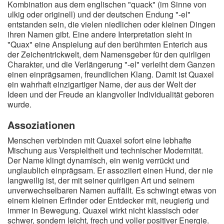
Kombination aus dem englischen "quack" (im Sinne von
A
B
C
D
E
F
G
H
I
ulkig oder originell) und der deutschen Endung "-el"
entstanden sein, die vielen niedlichen oder kleinen Dingen
J
K
L
M
N
O
P
Q
R
ihren Namen gibt. Eine andere Interpretation sieht in
"Quax" eine Anspielung auf den berühmten Enterich aus
S
T
U
V
W
X
Y
Z
der Zeichentrickwelt, dem Namensgeber für den quirligen
Charakter, und die Verlängerung "-el" verleiht dem Ganzen
einen einprägsamen, freundlichen Klang. Damit ist Quaxel
ein wahrhaft einzigartiger Name, der aus der Welt der
Suche
Ideen und der Freude an klangvoller Individualität geboren
wurde.
Assoziationen
Menschen verbinden mit Quaxel sofort eine lebhafte
Mischung aus Verspieltheit und technischer Modernität.
Der Name klingt dynamisch, ein wenig verrückt und
unglaublich einprägsam. Er assoziiert einen Hund, der nie
langweilig ist, der mit seiner quirligen Art und seinem
unverwechselbaren Namen auffällt. Es schwingt etwas von
einem kleinen Erfinder oder Entdecker mit, neugierig und
immer in Bewegung. Quaxel wirkt nicht klassisch oder
schwer, sondern leicht, frech und voller positiver Energie.