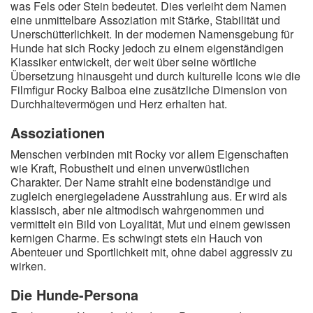
was Fels oder Stein bedeutet. Dies verleiht dem Namen
A
B
C
D
E
F
G
H
I
eine unmittelbare Assoziation mit Stärke, Stabilität und
Unerschütterlichkeit. In der modernen Namensgebung für
J
K
L
M
N
O
P
Q
R
Hunde hat sich Rocky jedoch zu einem eigenständigen
Klassiker entwickelt, der weit über seine wörtliche
S
T
U
V
W
X
Y
Z
Übersetzung hinausgeht und durch kulturelle Icons wie die
Filmfigur Rocky Balboa eine zusätzliche Dimension von
Durchhaltevermögen und Herz erhalten hat.
Suche
Assoziationen
Menschen verbinden mit Rocky vor allem Eigenschaften
wie Kraft, Robustheit und einen unverwüstlichen
Charakter. Der Name strahlt eine bodenständige und
zugleich energiegeladene Ausstrahlung aus. Er wird als
klassisch, aber nie altmodisch wahrgenommen und
vermittelt ein Bild von Loyalität, Mut und einem gewissen
kernigen Charme. Es schwingt stets ein Hauch von
Abenteuer und Sportlichkeit mit, ohne dabei aggressiv zu
wirken.
Die Hunde-Persona