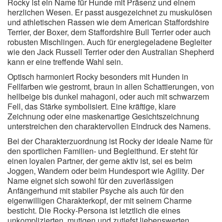
Rocky ist ein Name für Hunde mit Präsenz und einem
herzlichen Wesen. Er passt ausgezeichnet zu muskulösen
und athletischen Rassen wie dem American Staffordshire
Terrier, der Boxer, dem Staffordshire Bull Terrier oder auch
robusten Mischlingen. Auch für energiegeladene Begleiter
wie den Jack Russell Terrier oder den Australian Shepherd
kann er eine treffende Wahl sein.
Optisch harmoniert Rocky besonders mit Hunden in
Fellfarben wie gestromt, braun in allen Schattierungen, von
hellbeige bis dunkel mahagoni, oder auch mit schwarzem
Fell, das Stärke symbolisiert. Eine kräftige, klare
Zeichnung oder eine maskenartige Gesichtszeichnung
unterstreichen den charaktervollen Eindruck des Namens.
Bei der Charakterzuordnung ist Rocky der ideale Name für
den sportlichen Familien- und Begleithund. Er steht für
einen loyalen Partner, der gerne aktiv ist, sei es beim
Joggen, Wandern oder beim Hundesport wie Agility. Der
Name eignet sich sowohl für den zuverlässigen
Anfängerhund mit stabiler Psyche als auch für den
eigenwilligen Charakterkopf, der mit seinem Charme
besticht. Die Rocky-Persona ist letztlich die eines
unkomplizierten, mutigen und zutiefst liebenswerten