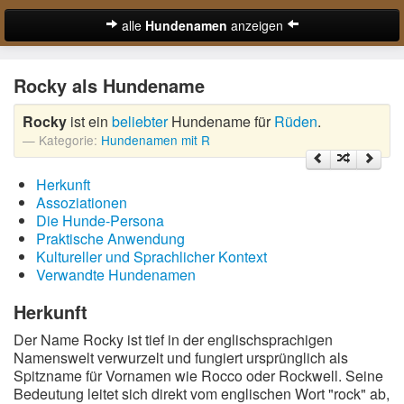
alle
Hundenamen
anzeigen
zur Startseite
Rocky als Hundename
Hundenamen für Rüden
Rocky
ist ein
beliebter
Hundename für
Rüden
.
Hundenamen für Hündinnen
Kategorie:
Hundenamen mit R
Ausgefallene Hundenamen
Herkunft
Beliebteste Hundenamen
Assoziationen
Die Hunde-Persona
Coole Hundenamen
Praktische Anwendung
Kultureller und Sprachlicher Kontext
Englische Hundenamen
Verwandte Hundenamen
Lustige Hundenamen
Herkunft
Der Name Rocky ist tief in der englischsprachigen
Süße Hundenamen
Namenswelt verwurzelt und fungiert ursprünglich als
Spitzname für Vornamen wie Rocco oder Rockwell. Seine
Hundenamen von A-Z:
Bedeutung leitet sich direkt vom englischen Wort "rock" ab,