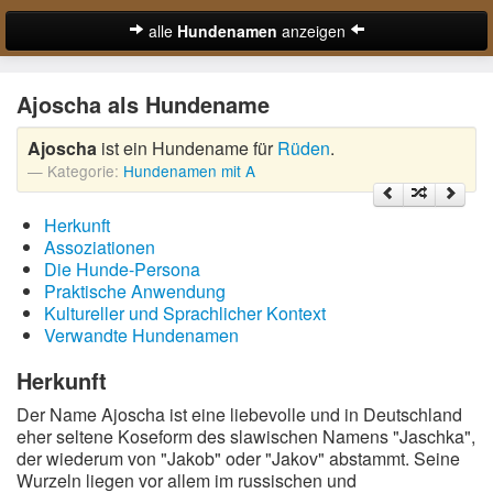
alle
Hundenamen
anzeigen
zur Startseite
Ajoscha als Hundename
Hundenamen für Rüden
Ajoscha
ist ein Hundename für
Rüden
.
Hundenamen für Hündinnen
Kategorie:
Hundenamen mit A
Ausgefallene Hundenamen
Herkunft
Beliebteste Hundenamen
Assoziationen
Die Hunde-Persona
Coole Hundenamen
Praktische Anwendung
Kultureller und Sprachlicher Kontext
Englische Hundenamen
Verwandte Hundenamen
Lustige Hundenamen
Herkunft
Der Name Ajoscha ist eine liebevolle und in Deutschland
Süße Hundenamen
eher seltene Koseform des slawischen Namens "Jaschka",
der wiederum von "Jakob" oder "Jakov" abstammt. Seine
Hundenamen von A-Z:
Wurzeln liegen vor allem im russischen und