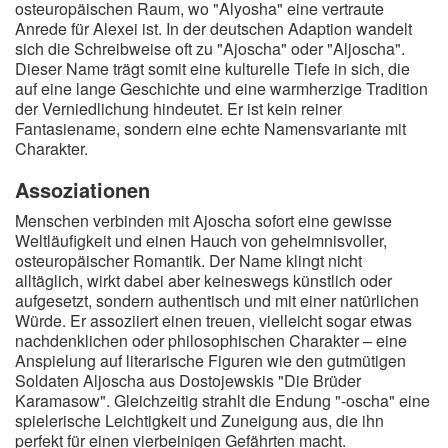
osteuropäischen Raum, wo "Alyosha" eine vertraute
A
B
C
D
E
F
G
H
I
Anrede für Alexei ist. In der deutschen Adaption wandelt
sich die Schreibweise oft zu "Ajoscha" oder "Aljoscha".
J
K
L
M
N
O
P
Q
R
Dieser Name trägt somit eine kulturelle Tiefe in sich, die
auf eine lange Geschichte und eine warmherzige Tradition
S
T
U
V
W
X
Y
Z
der Verniedlichung hindeutet. Er ist kein reiner
Fantasiename, sondern eine echte Namensvariante mit
Charakter.
Suche
Assoziationen
Menschen verbinden mit Ajoscha sofort eine gewisse
Weltläufigkeit und einen Hauch von geheimnisvoller,
osteuropäischer Romantik. Der Name klingt nicht
alltäglich, wirkt dabei aber keineswegs künstlich oder
aufgesetzt, sondern authentisch und mit einer natürlichen
Würde. Er assoziiert einen treuen, vielleicht sogar etwas
nachdenklichen oder philosophischen Charakter – eine
Anspielung auf literarische Figuren wie den gutmütigen
Soldaten Aljoscha aus Dostojewskis "Die Brüder
Karamasow". Gleichzeitig strahlt die Endung "-oscha" eine
spielerische Leichtigkeit und Zuneigung aus, die ihn
perfekt für einen vierbeinigen Gefährten macht.