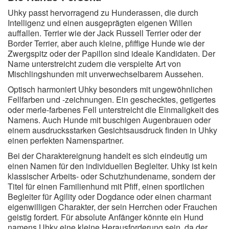
Uhky passt hervorragend zu Hunderassen, die durch
Intelligenz und einen ausgeprägten eigenen Willen
auffallen. Terrier wie der Jack Russell Terrier oder der
Border Terrier, aber auch kleine, pfiffige Hunde wie der
Zwergspitz oder der Papillon sind ideale Kandidaten. Der
Name unterstreicht zudem die verspielte Art von
Mischlingshunden mit unverwechselbarem Aussehen.
Optisch harmoniert Uhky besonders mit ungewöhnlichen
Fellfarben und -zeichnungen. Ein geschecktes, getigertes
oder merle-farbenes Fell unterstreicht die Einmaligkeit des
Namens. Auch Hunde mit buschigen Augenbrauen oder
einem ausdrucksstarken Gesichtsausdruck finden in Uhky
einen perfekten Namenspartner.
Bei der Charaktereignung handelt es sich eindeutig um
einen Namen für den individuellen Begleiter. Uhky ist kein
klassischer Arbeits- oder Schutzhundename, sondern der
Titel für einen Familienhund mit Pfiff, einen sportlichen
Begleiter für Agility oder Dogdance oder einen charmant
eigenwilligen Charakter, der sein Herrchen oder Frauchen
geistig fordert. Für absolute Anfänger könnte ein Hund
namens Uhky eine kleine Herausforderung sein, da der