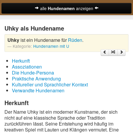
alle
Hundenamen
anzeigen
zur Startseite
Uhky als Hundename
Hundenamen für Rüden
Uhky
ist ein Hundename für
Rüden
.
Hundenamen für Hündinnen
Kategorie:
Hundenamen mit U
Ausgefallene Hundenamen
Herkunft
Beliebteste Hundenamen
Assoziationen
Die Hunde-Persona
Coole Hundenamen
Praktische Anwendung
Kultureller und Sprachlicher Kontext
Englische Hundenamen
Verwandte Hundenamen
Lustige Hundenamen
Herkunft
Der Name Uhky ist ein moderner Kunstname, der sich
Süße Hundenamen
nicht auf eine klassische Sprache oder Tradition
zurückführen lässt. Seine Entstehung wird häufig im
Hundenamen von A-Z:
kreativen Spiel mit Lauten und Klängen vermutet. Eine