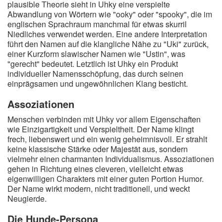
plausible Theorie sieht in Uhky eine verspielte
A
B
C
D
E
F
G
H
I
Abwandlung von Wörtern wie "ooky" oder "spooky", die im
englischen Sprachraum manchmal für etwas skurril
J
K
L
M
N
O
P
Q
R
Niedliches verwendet werden. Eine andere Interpretation
führt den Namen auf die klangliche Nähe zu "Uki" zurück,
S
T
U
V
W
X
Y
Z
einer Kurzform slawischer Namen wie "Ustin", was
"gerecht" bedeutet. Letztlich ist Uhky ein Produkt
individueller Namensschöpfung, das durch seinen
einprägsamen und ungewöhnlichen Klang besticht.
Suche
Assoziationen
Menschen verbinden mit Uhky vor allem Eigenschaften
wie Einzigartigkeit und Verspieltheit. Der Name klingt
frech, liebenswert und ein wenig geheimnisvoll. Er strahlt
keine klassische Stärke oder Majestät aus, sondern
vielmehr einen charmanten Individualismus. Assoziationen
gehen in Richtung eines cleveren, vielleicht etwas
eigenwilligen Charakters mit einer guten Portion Humor.
Der Name wirkt modern, nicht traditionell, und weckt
Neugierde.
Die Hunde-Persona