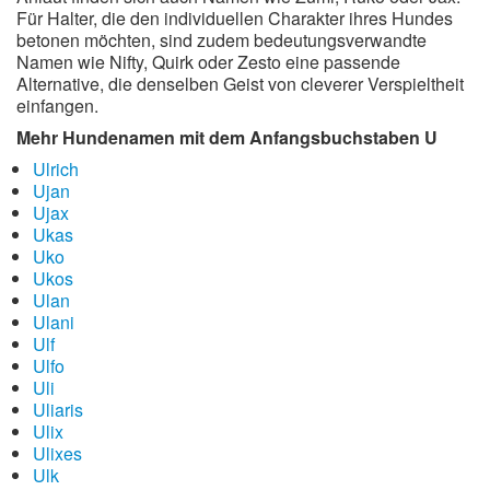
Für Halter, die den individuellen Charakter ihres Hundes
betonen möchten, sind zudem bedeutungsverwandte
Namen wie Nifty, Quirk oder Zesto eine passende
Alternative, die denselben Geist von cleverer Verspieltheit
einfangen.
Mehr Hundenamen mit dem Anfangsbuchstaben U
Ulrich
Ujan
Ujax
Ukas
Uko
Ukos
Ulan
Ulani
Ulf
Ulfo
Uli
Uliaris
Ulix
Ulixes
Ulk