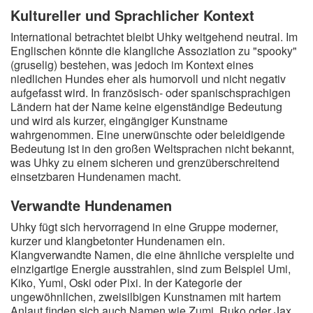
Kultureller und Sprachlicher Kontext
International betrachtet bleibt Uhky weitgehend neutral. Im
Englischen könnte die klangliche Assoziation zu "spooky"
(gruselig) bestehen, was jedoch im Kontext eines
niedlichen Hundes eher als humorvoll und nicht negativ
aufgefasst wird. In französisch- oder spanischsprachigen
Ländern hat der Name keine eigenständige Bedeutung
und wird als kurzer, eingängiger Kunstname
wahrgenommen. Eine unerwünschte oder beleidigende
Bedeutung ist in den großen Weltsprachen nicht bekannt,
was Uhky zu einem sicheren und grenzüberschreitend
einsetzbaren Hundenamen macht.
Verwandte Hundenamen
Uhky fügt sich hervorragend in eine Gruppe moderner,
kurzer und klangbetonter Hundenamen ein.
Klangverwandte Namen, die eine ähnliche verspielte und
einzigartige Energie ausstrahlen, sind zum Beispiel Umi,
Kiko, Yumi, Oski oder Pixi. In der Kategorie der
ungewöhnlichen, zweisilbigen Kunstnamen mit hartem
Anlaut finden sich auch Namen wie Zumi, Ruko oder Jax.