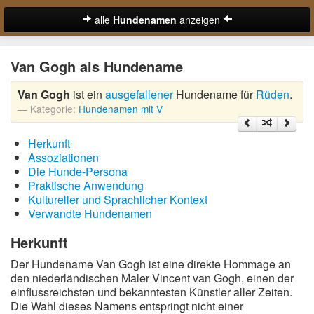
alle
Hundenamen
anzeigen
zur Startseite
Van Gogh als Hundename
Hundenamen für Rüden
Van Gogh
ist ein
ausgefallener
Hundename für
Rüden
.
Hundenamen für Hündinnen
Kategorie:
Hundenamen mit V
Ausgefallene Hundenamen
Herkunft
Beliebteste Hundenamen
Assoziationen
Die Hunde-Persona
Coole Hundenamen
Praktische Anwendung
Kultureller und Sprachlicher Kontext
Englische Hundenamen
Verwandte Hundenamen
Lustige Hundenamen
Herkunft
Der Hundename Van Gogh ist eine direkte Hommage an
Süße Hundenamen
den niederländischen Maler Vincent van Gogh, einen der
einflussreichsten und bekanntesten Künstler aller Zeiten.
Hundenamen von A-Z:
Die Wahl dieses Namens entspringt nicht einer