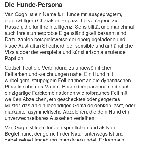
Die Hunde-Persona
Van Gogh ist ein Name für Hunde mit ausgeprägtem,
eigenwilligem Charakter. Er passt hervorragend zu
Rassen, die für ihre Intelligenz, Sensibilität und manchmal
auch ihre sturmerprobte Eigenständigkeit bekannt sind.
Dazu zählen beispielsweise der energiegeladene und
kluge Australian Shepherd, der sensible und anhängliche
Vizsla oder der verspielte und künstlerisch anmutende
Papillon.
Optisch liegt die Verbindung zu ungewöhnlichen
Fellfarben und -zeichnungen nahe. Ein Hund mit
wirbeligem, struppigem Fell erinnert an die dynamischen
Pinselstriche des Malers. Besonders passend sind auch
einzigartige Farbkombinationen wie rotbraunes Fell mit
weißen Abzeichen, ein geschecktes oder getigertes
Muster, das an ein lebendiges Gemälde denken lässt, oder
markante, asymmetrische Abzeichen, die dem Hund ein
unverwechselbares Aussehen verleihen.
Van Gogh ist ideal für den sportlichen und aktiven
Begleithund, der gerne in der Natur unterwegs ist und
dabei seine Umgebung intensiv erkundet. Er kann ein