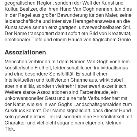
geografischen Region, sondern der Welt der Kunst und
A
B
C
D
E
F
G
H
I
Kultur. Besitzer, die ihren Hund Van Gogh nennen, tun dies
in der Regel aus großer Bewunderung für den Maler, seine
J
K
L
M
N
O
P
Q
R
leidenschaftliche und intensive Herangehensweise an die
Kunst sowie seinen einzigartigen, unverwechselbaren Stil.
S
T
U
V
W
X
Y
Z
Der Name transportiert damit sofort ein Bild von Kreativität,
emotionaler Tiefe und einem Hauch von tragischem Genie.
Assoziationen
Suche
Menschen verbinden mit dem Namen Van Gogh vor allem
künstlerische Freiheit, leidenschaftlichen Individualismus
und eine besondere Sensibilität. Er strahlt einen
intellektuellen und kultivierten Charme aus, wirkt dabei
aber nie elitär, sondern vielmehr liebenswert exzentrisch.
Weitere starke Assoziationen sind Farbenfreude, ein
unkonventioneller Geist und eine tiefe Verbundenheit mit
der Natur, wie sie in van Goghs Landschaftsgemälden zum
Ausdruck kommt. Der Name signalisiert, dass dieser Hund
kein gewöhnliches Tier ist, sondern eine Persönlichkeit mit
Charakter und vielleicht sogar einem eigenen, kleinen
Tick.