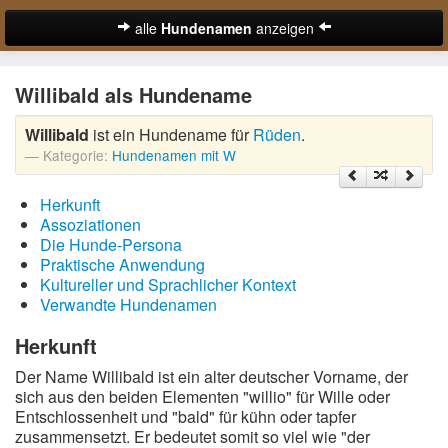
alle
Hundenamen
anzeigen
zur Startseite
Willibald als Hundename
Hundenamen für Rüden
Willibald
ist ein Hundename für
Rüden
.
Hundenamen für Hündinnen
Kategorie:
Hundenamen mit W
Ausgefallene Hundenamen
Herkunft
Beliebteste Hundenamen
Assoziationen
Die Hunde-Persona
Coole Hundenamen
Praktische Anwendung
Kultureller und Sprachlicher Kontext
Englische Hundenamen
Verwandte Hundenamen
Lustige Hundenamen
Herkunft
Der Name Willibald ist ein alter deutscher Vorname, der
Süße Hundenamen
sich aus den beiden Elementen "willio" für Wille oder
Entschlossenheit und "bald" für kühn oder tapfer
Hundenamen von A-Z:
zusammensetzt. Er bedeutet somit so viel wie "der