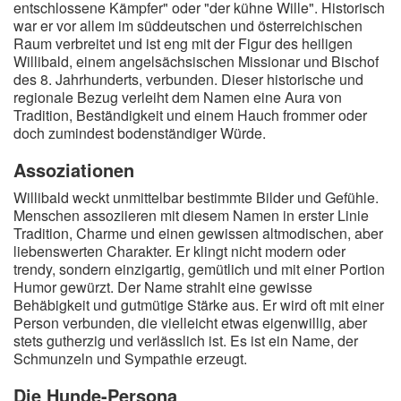
entschlossene Kämpfer" oder "der kühne Wille". Historisch
A
B
C
D
E
F
G
H
I
war er vor allem im süddeutschen und österreichischen
Raum verbreitet und ist eng mit der Figur des heiligen
J
K
L
M
N
O
P
Q
R
Willibald, einem angelsächsischen Missionar und Bischof
des 8. Jahrhunderts, verbunden. Dieser historische und
S
T
U
V
W
X
Y
Z
regionale Bezug verleiht dem Namen eine Aura von
Tradition, Beständigkeit und einem Hauch frommer oder
doch zumindest bodenständiger Würde.
Suche
Assoziationen
Willibald weckt unmittelbar bestimmte Bilder und Gefühle.
Menschen assoziieren mit diesem Namen in erster Linie
Tradition, Charme und einen gewissen altmodischen, aber
liebenswerten Charakter. Er klingt nicht modern oder
trendy, sondern einzigartig, gemütlich und mit einer Portion
Humor gewürzt. Der Name strahlt eine gewisse
Behäbigkeit und gutmütige Stärke aus. Er wird oft mit einer
Person verbunden, die vielleicht etwas eigenwillig, aber
stets gutherzig und verlässlich ist. Es ist ein Name, der
Schmunzeln und Sympathie erzeugt.
Die Hunde-Persona