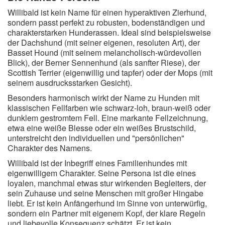
Willibald ist kein Name für einen hyperaktiven Zierhund,
sondern passt perfekt zu robusten, bodenständigen und
charakterstarken Hunderassen. Ideal sind beispielsweise
der Dachshund (mit seiner eigenen, resoluten Art), der
Basset Hound (mit seinem melancholisch-würdevollen
Blick), der Berner Sennenhund (als sanfter Riese), der
Scottish Terrier (eigenwillig und tapfer) oder der Mops (mit
seinem ausdrucksstarken Gesicht).
Besonders harmonisch wirkt der Name zu Hunden mit
klassischen Fellfarben wie schwarz-loh, braun-weiß oder
dunklem gestromtem Fell. Eine markante Fellzeichnung,
etwa eine weiße Blesse oder ein weißes Brustschild,
unterstreicht den individuellen und "persönlichen"
Charakter des Namens.
Willibald ist der Inbegriff eines Familienhundes mit
eigenwilligem Charakter. Seine Persona ist die eines
loyalen, manchmal etwas stur wirkenden Begleiters, der
sein Zuhause und seine Menschen mit großer Hingabe
liebt. Er ist kein Anfängerhund im Sinne von unterwürfig,
sondern ein Partner mit eigenem Kopf, der klare Regeln
und liebevolle Konsequenz schätzt. Er ist kein