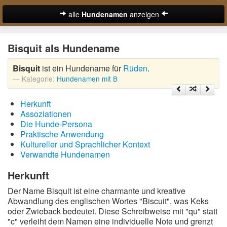
alle
Hundenamen
anzeigen
zur Startseite
Bisquit als Hundename
Hundenamen für Rüden
Bisquit
ist ein Hundename für
Rüden
.
Hundenamen für Hündinnen
Kategorie:
Hundenamen mit B
Ausgefallene Hundenamen
Herkunft
Beliebteste Hundenamen
Assoziationen
Die Hunde-Persona
Coole Hundenamen
Praktische Anwendung
Kultureller und Sprachlicher Kontext
Englische Hundenamen
Verwandte Hundenamen
Lustige Hundenamen
Herkunft
Der Name Bisquit ist eine charmante und kreative
Süße Hundenamen
Abwandlung des englischen Wortes "Biscuit", was Keks
oder Zwieback bedeutet. Diese Schreibweise mit "qu" statt
Hundenamen von A-Z:
"c" verleiht dem Namen eine individuelle Note und grenzt