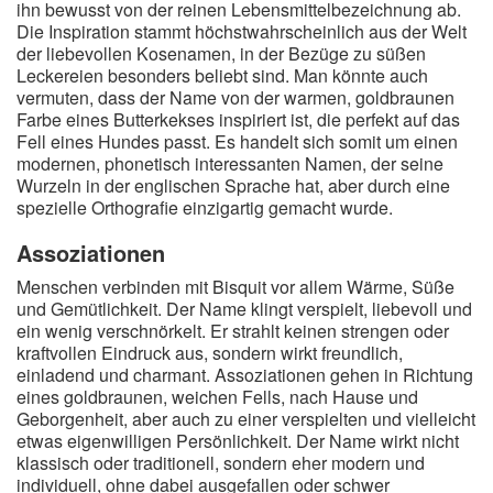
ihn bewusst von der reinen Lebensmittelbezeichnung ab.
A
B
C
D
E
F
G
H
I
Die Inspiration stammt höchstwahrscheinlich aus der Welt
der liebevollen Kosenamen, in der Bezüge zu süßen
J
K
L
M
N
O
P
Q
R
Leckereien besonders beliebt sind. Man könnte auch
vermuten, dass der Name von der warmen, goldbraunen
S
T
U
V
W
X
Y
Z
Farbe eines Butterkekses inspiriert ist, die perfekt auf das
Fell eines Hundes passt. Es handelt sich somit um einen
modernen, phonetisch interessanten Namen, der seine
Wurzeln in der englischen Sprache hat, aber durch eine
Suche
spezielle Orthografie einzigartig gemacht wurde.
Assoziationen
Menschen verbinden mit Bisquit vor allem Wärme, Süße
und Gemütlichkeit. Der Name klingt verspielt, liebevoll und
ein wenig verschnörkelt. Er strahlt keinen strengen oder
kraftvollen Eindruck aus, sondern wirkt freundlich,
einladend und charmant. Assoziationen gehen in Richtung
eines goldbraunen, weichen Fells, nach Hause und
Geborgenheit, aber auch zu einer verspielten und vielleicht
etwas eigenwilligen Persönlichkeit. Der Name wirkt nicht
klassisch oder traditionell, sondern eher modern und
individuell, ohne dabei ausgefallen oder schwer