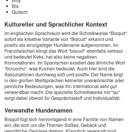
Bitty
Bis
Quitsch
Kultureller und Sprachlicher Kontext
Im englischen Sprachraum wird die Schreibweise "Bisquit"
sofort als kreative Variante von "Biscuit" erkannt und
positiv als einzigartiger Hundename aufgenommen. Im
Französischen klingt das Wort "biscuit" ebenfalls vertraut
und bedeutet Keks, hat also keine negativen
Konnotationen. Im Spanischen existiert das ähnliche Wort
"bizcocho", was Kuchen bedeutet. Auch hier sind die
Assoziationen durchweg süß und positiv. Der Name birgt
in den großen Weltsprachen keinerlei unerwünschte oder
peinliche Bedeutungen, was ihn international sehr gut
verwendbar macht. Die spezielle Schreibweise mit "qu"
sorgt dabei überall für Gesprächsstoff und Individualität.
Verwandte Hundenamen
Bisquit fügt sich hervorragend in eine Familie von Namen
ein, die sich um die Themen Süßes, Gebäck und
gemütliche Genüsse drehen. Klanglich verwandt sind