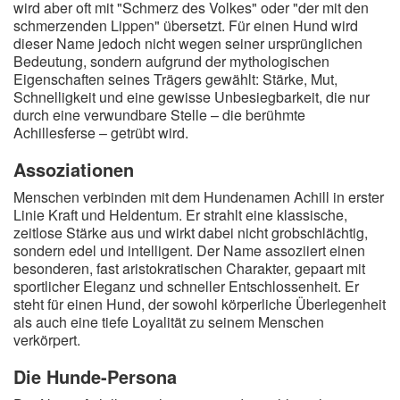
wird aber oft mit "Schmerz des Volkes" oder "der mit den
A
B
C
D
E
F
G
H
I
schmerzenden Lippen" übersetzt. Für einen Hund wird
dieser Name jedoch nicht wegen seiner ursprünglichen
J
K
L
M
N
O
P
Q
R
Bedeutung, sondern aufgrund der mythologischen
Eigenschaften seines Trägers gewählt: Stärke, Mut,
S
T
U
V
W
X
Y
Z
Schnelligkeit und eine gewisse Unbesiegbarkeit, die nur
durch eine verwundbare Stelle – die berühmte
Achillesferse – getrübt wird.
Suche
Assoziationen
Menschen verbinden mit dem Hundenamen Achill in erster
Linie Kraft und Heldentum. Er strahlt eine klassische,
zeitlose Stärke aus und wirkt dabei nicht grobschlächtig,
sondern edel und intelligent. Der Name assoziiert einen
besonderen, fast aristokratischen Charakter, gepaart mit
sportlicher Eleganz und schneller Entschlossenheit. Er
steht für einen Hund, der sowohl körperliche Überlegenheit
als auch eine tiefe Loyalität zu seinem Menschen
verkörpert.
Die Hunde-Persona