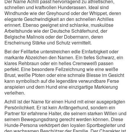
Der Name Achill passt hervorragend zu athletischen,
schnellen und kraftvollen Hunderassen. Ideal sind
Windhunde wie der Greyhound oder der Whippet, deren
elegante Geschwindigkeit an den schnellen Achilles
erinnert. Ebenso geeignet sind schlanke, muskulöse
Arbeitshunde wie der Deutsche Schäferhund, der
Belgische Malinois oder der Dobermann, deren
Erscheinung Stärke und Schutz vermittelt.
Bei der Fellfarbe unterstreichen edle Einfarbigkeit oder
markante Abzeichen den Namen. Ein tiefes Schwarz, ein
klares Rehbraun oder ein helles Cremeweiß passen
perfekt. Eine besondere Fellzeichnung wie eine weiße
Brust, weiße Pfoten oder eine schmale Blesse im Gesicht
kann symbolisch auf die legendäre verwundbare Ferse
anspielen und dem Hund eine einzigartige Markierung
verleihen.
Achill ist der Name für einen Hund mit einer ausgeprägten
Persönlichkeit. Er ist kein Anfängerhund, sondern ein
Partner für erfahrene Halter, die seinem starken Willen und
seinem Bewegungsdrang gerecht werden können. Diese
Hunde-Persona verkörpert den loyalen Sportbegleiter und
den wachsamen Beschützer der Familie. Der Charakter ist