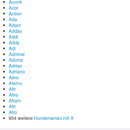
Aconti
Acor
Action
Ada
Adam
Addax
Addi
Addy
Adi
Admiral
Adonis
Adrian
Adriano
Aero
Aferno
Afir
Afiro
Afram
Afri
Afro
854 weitere
Hundenamen mit A