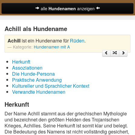
alle
Hundenamen
anzeigen
zur Startseite
Achill als Hundename
Hundenamen für Rüden
Achill
ist ein Hundename für
Rüden
.
Hundenamen für Hündinnen
Kategorie:
Hundenamen mit A
Ausgefallene Hundenamen
Herkunft
Beliebteste Hundenamen
Assoziationen
Die Hunde-Persona
Coole Hundenamen
Praktische Anwendung
Kultureller und Sprachlicher Kontext
Englische Hundenamen
Verwandte Hundenamen
Lustige Hundenamen
Herkunft
Der Name Achill stammt aus der griechischen Mythologie
Süße Hundenamen
und bezeichnet den größten Helden des Trojanischen
Krieges, Achilles. Seine Herkunft ist somit klar und belegt.
Hundenamen von A-Z:
Die Bedeutung des Namens ist nicht vollständig gesichert,