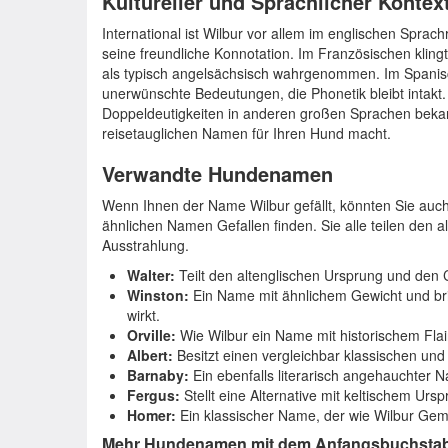
Kultureller und Sprachlicher Kontex
International ist Wilbur vor allem im englischen Sprac
seine freundliche Konnotation. Im Französischen kling
als typisch angelsächsisch wahrgenommen. Im Spanisc
unerwünschte Bedeutungen, die Phonetik bleibt intakt.
Doppeldeutigkeiten in anderen großen Sprachen bekan
reisetauglichen Namen für Ihren Hund macht.
Verwandte Hundenamen
Wenn Ihnen der Name Wilbur gefällt, könnten Sie auc
ähnlichen Namen Gefallen finden. Sie alle teilen den 
Ausstrahlung.
Walter:
Teilt den altenglischen Ursprung und den C
Winston:
Ein Name mit ähnlichem Gewicht und brit
wirkt.
Orville:
Wie Wilbur ein Name mit historischem Flair
Albert:
Besitzt einen vergleichbar klassischen und
Barnaby:
Ein ebenfalls literarisch angehauchter 
Fergus:
Stellt eine Alternative mit keltischem Urs
Homer:
Ein klassischer Name, der wie Wilbur Gemütl
Mehr Hundenamen mit dem Anfangsbuchsta