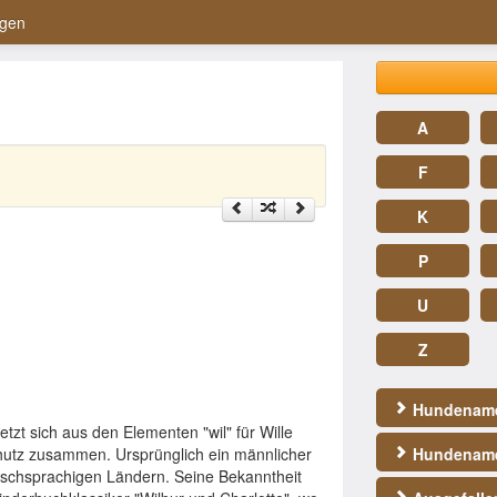
gen
A
F
K
P
U
Z
Hundename
zt sich aus den Elementen "wil" für Wille
chutz zusammen. Ursprünglich ein männlicher
Hundename
lischsprachigen Ländern. Seine Bekanntheit