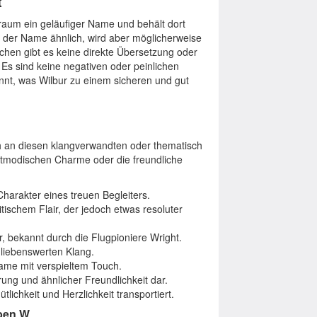
t
hraum ein geläufiger Name und behält dort
t der Name ähnlich, wird aber möglicherweise
hen gibt es keine direkte Übersetzung oder
 Es sind keine negativen oder peinlichen
nt, was Wilbur zu einem sicheren und gut
h an diesen klangverwandten oder thematisch
altmodischen Charme oder die freundliche
harakter eines treuen Begleiters.
ischem Flair, der jedoch etwas resoluter
, bekannt durch die Flugpioniere Wright.
 liebenswerten Klang.
Name mit verspieltem Touch.
prung und ähnlicher Freundlichkeit dar.
ichkeit und Herzlichkeit transportiert.
ben W