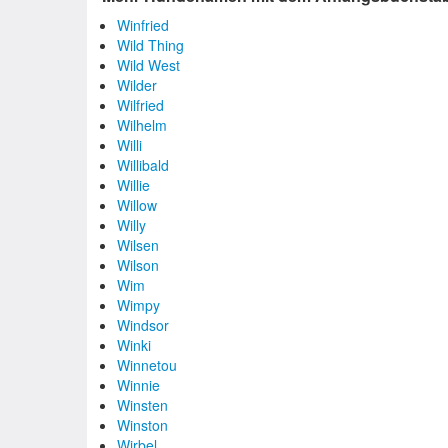
Winfried
Wild Thing
Wild West
Wilder
Wilfried
Wilhelm
Willi
Willibald
Willie
Willow
Willy
Wilsen
Wilson
Wim
Wimpy
Windsor
Winki
Winnetou
Winnie
Winsten
Winston
Wirbel