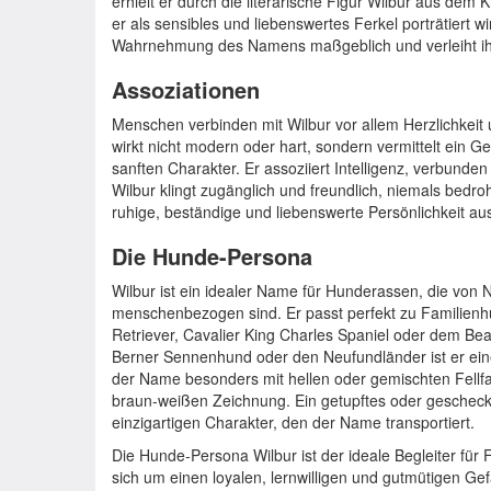
erhielt er durch die literarische Figur Wilbur aus dem 
er als sensibles und liebenswertes Ferkel porträtiert w
Wahrnehmung des Namens maßgeblich und verleiht ihm
Assoziationen
Menschen verbinden mit Wilbur vor allem Herzlichkei
wirkt nicht modern oder hart, sondern vermittelt ein G
sanften Charakter. Er assoziiert Intelligenz, verbunden
Wilbur klingt zugänglich und freundlich, niemals bedro
ruhige, beständige und liebenswerte Persönlichkeit au
Die Hunde-Persona
Wilbur ist ein idealer Name für Hunderassen, die von Na
menschenbezogen sind. Er passt perfekt zu Familien
Retriever, Cavalier King Charles Spaniel oder dem Bea
Berner Sennenhund oder den Neufundländer ist er ein
der Name besonders mit hellen oder gemischten Fellf
braun-weißen Zeichnung. Ein getupftes oder gescheckte
einzigartigen Charakter, den der Name transportiert.
Die Hunde-Persona Wilbur ist der ideale Begleiter für 
sich um einen loyalen, lernwilligen und gutmütigen Gef