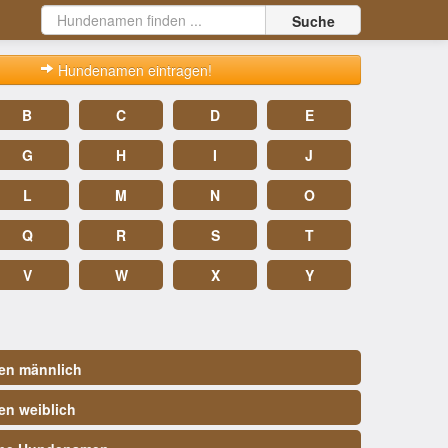
Suche
Hundenamen eintragen!
B
C
D
E
G
H
I
J
L
M
N
O
Q
R
S
T
V
W
X
Y
n männlich
n weiblich