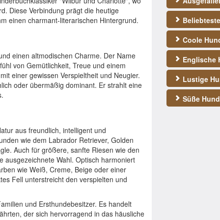
Kinderbuchklassiker "Wilbur und Charlotte", wo
Ausgefall
ird. Diese Verbindung prägt die heutige
 einen charmant-literarischen Hintergrund.
Beliebtest
Coole Hun
t und einen altmodischen Charme. Der Name
Englische
efühl von Gemütlichkeit, Treue und einem
 mit einer gewissen Verspieltheit und Neugier.
Lustige H
hlich oder übermäßig dominant. Er strahlt eine
s.
Süße Hun
tur aus freundlich, intelligent und
hunden wie dem Labrador Retriever, Golden
gle. Auch für größere, sanfte Riesen wie den
e ausgezeichnete Wahl. Optisch harmoniert
arben wie Weiß, Creme, Beige oder einer
s Fell unterstreicht den verspielten und
Familien und Ersthundebesitzer. Es handelt
ährten, der sich hervorragend in das häusliche