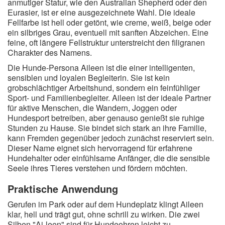
anmutiger Statur, wie den Australian Shepherd oder den
Eurasier, ist er eine ausgezeichnete Wahl. Die ideale
Fellfarbe ist hell oder getönt, wie creme, weiß, beige oder
ein silbriges Grau, eventuell mit sanften Abzeichen. Eine
feine, oft längere Fellstruktur unterstreicht den filigranen
Charakter des Namens.
Die Hunde-Persona Aileen ist die einer intelligenten,
sensiblen und loyalen Begleiterin. Sie ist kein
grobschlächtiger Arbeitshund, sondern ein feinfühliger
Sport- und Familienbegleiter. Aileen ist der ideale Partner
für aktive Menschen, die Wandern, Joggen oder
Hundesport betreiben, aber genauso genießt sie ruhige
Stunden zu Hause. Sie bindet sich stark an ihre Familie,
kann Fremden gegenüber jedoch zunächst reserviert sein.
Dieser Name eignet sich hervorragend für erfahrene
Hundehalter oder einfühlsame Anfänger, die die sensible
Seele ihres Tieres verstehen und fördern möchten.
Praktische Anwendung
Gerufen im Park oder auf dem Hundeplatz klingt Aileen
klar, hell und trägt gut, ohne schrill zu wirken. Die zwei
Silben "Ai-leen" sind für Hundeohren leicht zu