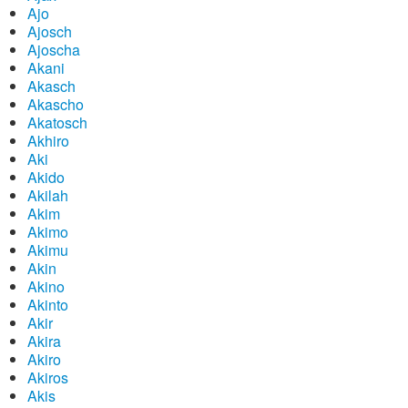
Ajo
Ajosch
Ajoscha
Akani
Akasch
Akascho
Akatosch
Akhiro
Aki
Akido
Akilah
Akim
Akimo
Akimu
Akin
Akino
Akinto
Akir
Akira
Akiro
Akiros
Akis