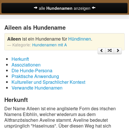
alle
Hundenamen
anzeigen
zur Startseite
Aileen als Hundename
Hundenamen für Rüden
Aileen
ist ein Hundename für
Hündinnen
.
Hundenamen für Hündinnen
Kategorie:
Hundenamen mit A
Ausgefallene Hundenamen
Herkunft
Beliebteste Hundenamen
Assoziationen
Die Hunde-Persona
Coole Hundenamen
Praktische Anwendung
Kultureller und Sprachlicher Kontext
Englische Hundenamen
Verwandte Hundenamen
Lustige Hundenamen
Herkunft
Der Name Aileen ist eine anglisierte Form des irischen
Süße Hundenamen
Namens Eibhlín, welcher wiederum aus dem
Altfranzösischen Aveline stammt. Aveline bedeutet
Hundenamen von A-Z:
ursprünglich "Haselnuss". Über diesen Weg hat sich