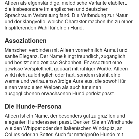
Aileen als eigenständige, melodische Variante etabliert,
A
B
C
D
E
F
G
H
I
die insbesondere im englischen und deutschen
Sprachraum Verbreitung fand. Die Verbindung zur Natur
J
K
L
M
N
O
P
Q
R
und der klangvolle, weiche Charakter machen ihn zu einer
inspirierenden Wahl für einen Hund.
S
T
U
V
W
X
Y
Z
Assoziationen
Menschen verbinden mit Aileen vornehmlich Anmut und
Suche
sanfte Eleganz. Der Name klingt freundlich, zugänglich
und besitzt eine zeitlose Schönheit. Er assoziiert eine
gewisse Verspieltheit, gepaart mit ruhiger Würde. Aileen
wirkt nicht aufdringlich oder hart, sondern strahlt eine
warme und vertrauenswürdige Aura aus, die sowohl für
einen verspielten Welpen als auch für einen
ausgeglichenen erwachsenen Hund perfekt passt.
Die Hunde-Persona
Aileen ist ein Name, der besonders gut zu grazilen und
eleganten Hunderassen passt. Denken Sie an Windhunde
wie den Whippet oder den Italienischen Windspitz, an
Collies oder an Setter. Auch für mittelgroße Hunde mit