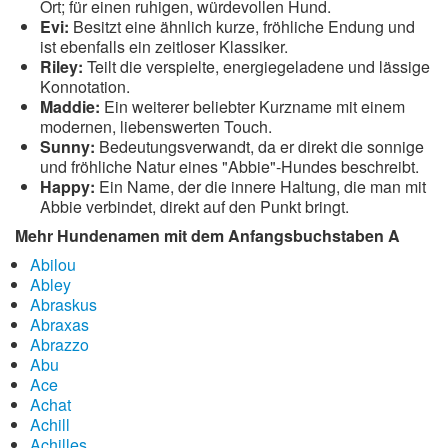
Ort; für einen ruhigen, würdevollen Hund.
Evi:
Besitzt eine ähnlich kurze, fröhliche Endung und
ist ebenfalls ein zeitloser Klassiker.
Riley:
Teilt die verspielte, energiegeladene und lässige
Konnotation.
Maddie:
Ein weiterer beliebter Kurzname mit einem
modernen, liebenswerten Touch.
Sunny:
Bedeutungsverwandt, da er direkt die sonnige
und fröhliche Natur eines "Abbie"-Hundes beschreibt.
Happy:
Ein Name, der die innere Haltung, die man mit
Abbie verbindet, direkt auf den Punkt bringt.
Mehr Hundenamen mit dem Anfangsbuchstaben A
Abilou
Abley
Abraskus
Abraxas
Abrazzo
Abu
Ace
Achat
Achill
Achilles