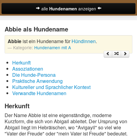
alle
Hundenamen
anzeigen
zur Startseite
Abbie als Hundename
Hundenamen für Rüden
Abbie
ist ein Hundename für
Hündinnen
.
Hundenamen für Hündinnen
Kategorie:
Hundenamen mit A
Ausgefallene Hundenamen
Herkunft
Beliebteste Hundenamen
Assoziationen
Die Hunde-Persona
Coole Hundenamen
Praktische Anwendung
Kultureller und Sprachlicher Kontext
Englische Hundenamen
Verwandte Hundenamen
Lustige Hundenamen
Herkunft
Der Name Abbie ist eine eigenständige, moderne
Süße Hundenamen
Kurzform, die sich von Abigail ableitet. Der Ursprung von
Abigail liegt im Hebräischen, wo "Avigayil" so viel wie
Hundenamen von A-Z:
"Vater der Freude" oder "mein Vater ist Freude" bedeutet.