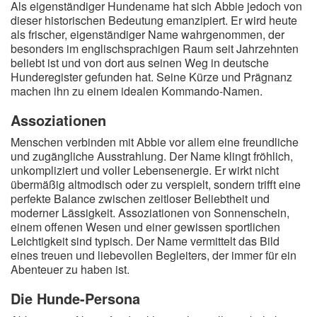
Als eigenständiger Hundename hat sich Abbie jedoch von
A
B
C
D
E
F
G
H
I
dieser historischen Bedeutung emanzipiert. Er wird heute
als frischer, eigenständiger Name wahrgenommen, der
J
K
L
M
N
O
P
Q
R
besonders im englischsprachigen Raum seit Jahrzehnten
beliebt ist und von dort aus seinen Weg in deutsche
S
T
U
V
W
X
Y
Z
Hunderegister gefunden hat. Seine Kürze und Prägnanz
machen ihn zu einem idealen Kommando-Namen.
Assoziationen
Suche
Menschen verbinden mit Abbie vor allem eine freundliche
und zugängliche Ausstrahlung. Der Name klingt fröhlich,
unkompliziert und voller Lebensenergie. Er wirkt nicht
übermäßig altmodisch oder zu verspielt, sondern trifft eine
perfekte Balance zwischen zeitloser Beliebtheit und
moderner Lässigkeit. Assoziationen von Sonnenschein,
einem offenen Wesen und einer gewissen sportlichen
Leichtigkeit sind typisch. Der Name vermittelt das Bild
eines treuen und liebevollen Begleiters, der immer für ein
Abenteuer zu haben ist.
Die Hunde-Persona