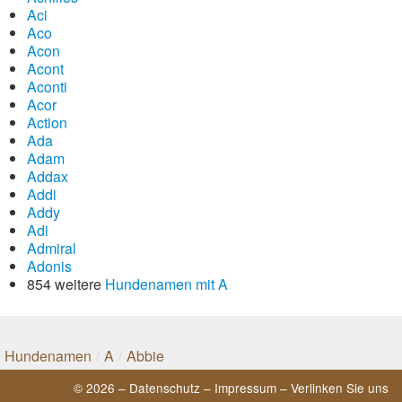
Aci
Aco
Acon
Acont
Aconti
Acor
Action
Ada
Adam
Addax
Addi
Addy
Adi
Admiral
Adonis
854 weitere
Hundenamen mit A
Hundenamen
/
A
/
Abbie
© 2026 –
Datenschutz
–
Impressum
–
Verlinken Sie uns