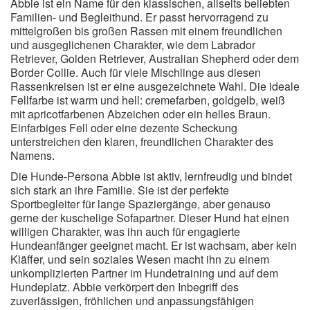
Abbie ist ein Name für den klassischen, allseits beliebten
Familien- und Begleithund. Er passt hervorragend zu
mittelgroßen bis großen Rassen mit einem freundlichen
und ausgeglichenen Charakter, wie dem Labrador
Retriever, Golden Retriever, Australian Shepherd oder dem
Border Collie. Auch für viele Mischlinge aus diesen
Rassenkreisen ist er eine ausgezeichnete Wahl. Die ideale
Fellfarbe ist warm und hell: cremefarben, goldgelb, weiß
mit apricotfarbenen Abzeichen oder ein helles Braun.
Einfarbiges Fell oder eine dezente Scheckung
unterstreichen den klaren, freundlichen Charakter des
Namens.
Die Hunde-Persona Abbie ist aktiv, lernfreudig und bindet
sich stark an ihre Familie. Sie ist der perfekte
Sportbegleiter für lange Spaziergänge, aber genauso
gerne der kuschelige Sofapartner. Dieser Hund hat einen
willigen Charakter, was ihn auch für engagierte
Hundeanfänger geeignet macht. Er ist wachsam, aber kein
Kläffer, und sein soziales Wesen macht ihn zu einem
unkomplizierten Partner im Hundetraining und auf dem
Hundeplatz. Abbie verkörpert den Inbegriff des
zuverlässigen, fröhlichen und anpassungsfähigen